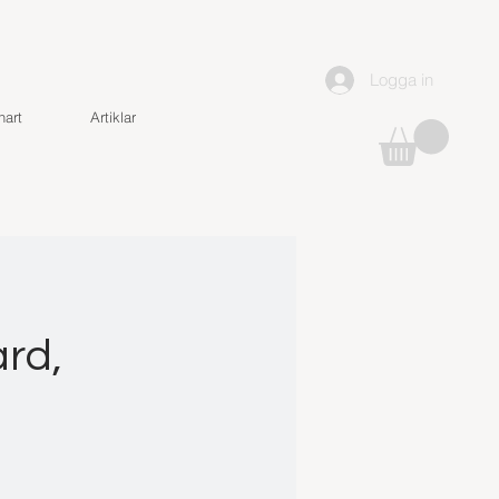
Logga in
art
Artiklar
ård,