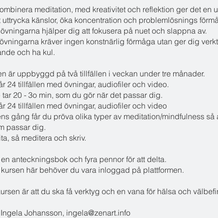
mbinera meditation, med kreativitet och reflektion ger det en u
t uttrycka känslor, öka koncentration och problemlösnings förm
 övningarna hjälper dig att fokusera på nuet och slappna av.
övningarna kräver ingen konstnärlig förmåga utan ger dig verkty
ande och ha kul.
n är uppbyggd på två tillfällen i veckan under tre månader.
år 24 tillfällen med övningar, audiofiler och video.
lle tar 20 - 3o min, som du gör när det passar dig.
år 24 tillfällen med övningar, audiofiler och video
ns gång får du pröva olika typer av meditation/mindfulness så 
om passar dig.
rita, så meditera och skriv.
en anteckningsbok och fyra pennor för att delta.
a kursen här behöver du vara inloggad på plattformen.
rsen är att du ska få verktyg och en vana för hälsa och välbef
 Ingela Johansson, ingela@zenart.info