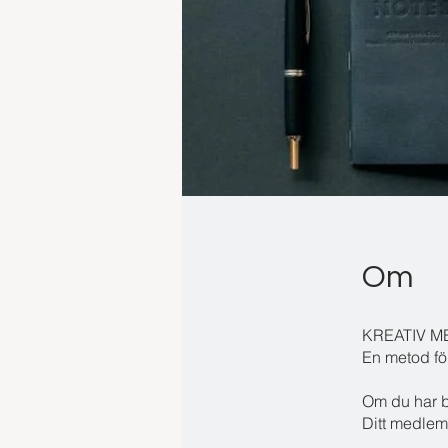
Om
KREATIV M
En metod för
Om du har be
Ditt medlem