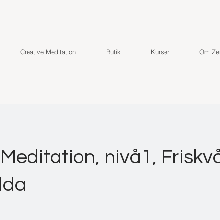
Creative Meditation
Butik
Kurser
Om Zen
 Meditation, nivå1, Friskv
lda