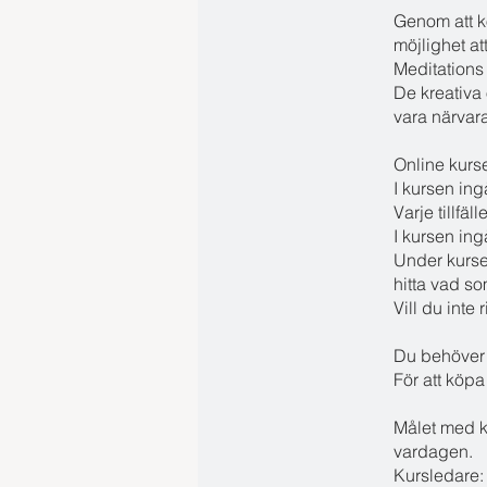
Genom att ko
möjlighet at
Meditations
De kreativa 
vara närvar
Online kurse
I kursen ing
Varje tillfä
I kursen ing
Under kurse
hitta vad s
Vill du inte 
Du behöver 
För att köp
Målet med ku
vardagen.
Kursledare: