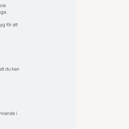
nik
åga.
g för att
att du kan
innande i