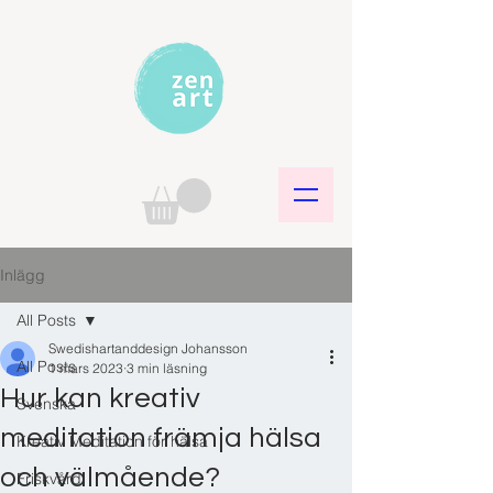
Inlägg
All Posts
Swedishartanddesign Johansson
All Posts
1 mars 2023
3 min läsning
Hur kan kreativ
Svenska
meditation främja hälsa
Kreativ Meditation för hälsa
och välmående?
Friskvård