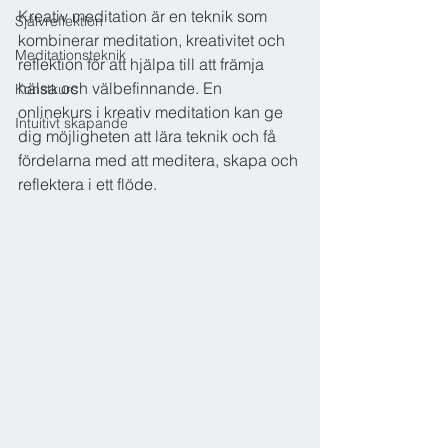
Kreativ meditation är en teknik som 
Självreflektion
kombinerar meditation, kreativitet och 
Meditationsteknik
reflektion för att hjälpa till att främja 
hälsa och välbefinnande. En 
Konstkurs
onlinekurs i kreativ meditation kan ge 
Intuitivt skapande
dig möjligheten att lära teknik och få 
fördelarna med att meditera, skapa och 
reflektera i ett flöde.