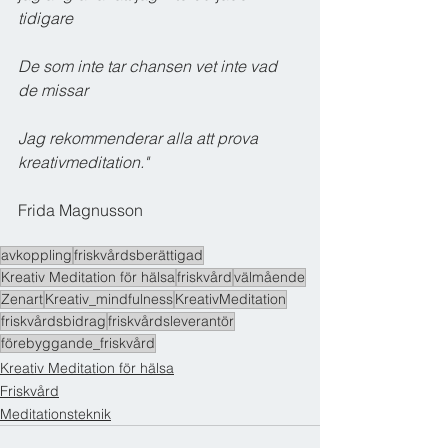
tidigare  
De som inte tar chansen vet inte vad 
de missar 
Jag rekommenderar alla att prova 
kreativmeditation."
Frida Magnusson
avkoppling
friskvårdsberättigad
Kreativ Meditation för hälsa
friskvård
välmående
Zenart
Kreativ_mindfulness
KreativMeditation
friskvårdsbidrag
friskvårdsleverantör
förebyggande_friskvård
Kreativ Meditation för hälsa
Friskvård
Meditationsteknik