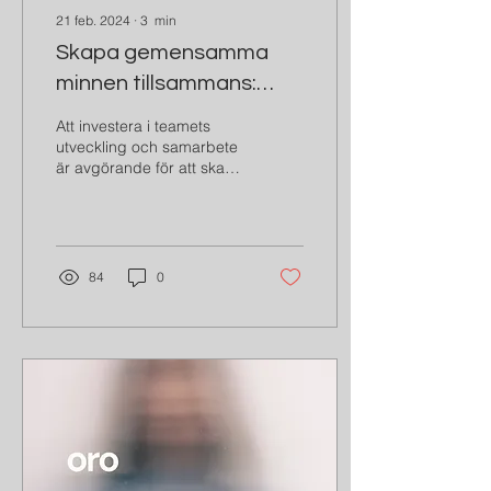
21 feb. 2024
∙
3
min
Skapa gemensamma
minnen tillsammans:
Fördelarna med kreativa
Att investera i teamets
workshops för
utveckling och samarbete
är avgörande för att skapa
teambuilding
en positiv och produktiv
arbetsmiljö. En kreativ
workshop med...
84
0