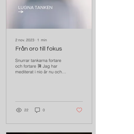
2 nov. 2023
∙
1
min
Från oro till fokus
Snurrar tankarna fortare
och fortare 🎏 Jag har
mediterat i nio år nu och
det börjar bli enklare, men
ibland snurrar tankarna i
180 och...
22
0