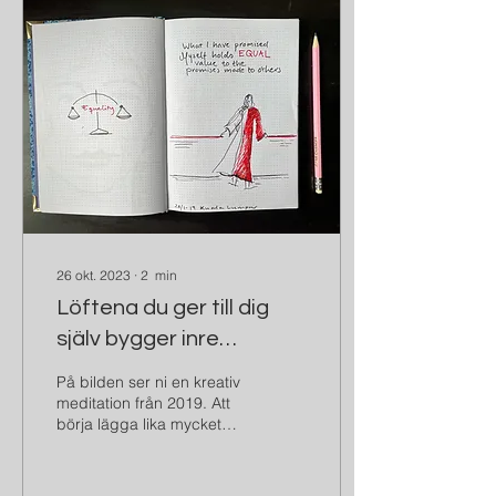
26 okt. 2023
∙
2
min
Löftena du ger till dig
själv bygger inre
trygghet
På bilden ser ni en kreativ
meditation från 2019. Att
börja lägga lika mycket
vikt vid besluten som jag
tog for mig själv, som för
andra...