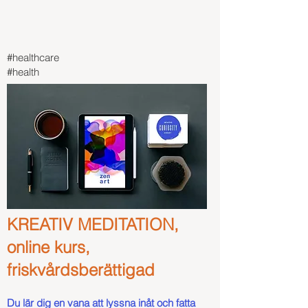
#healthcare
#health
KREATIV MEDITATION,
online kurs,
friskvårdsberättigad
Du lär dig en
vana att lyssna inåt och fatta