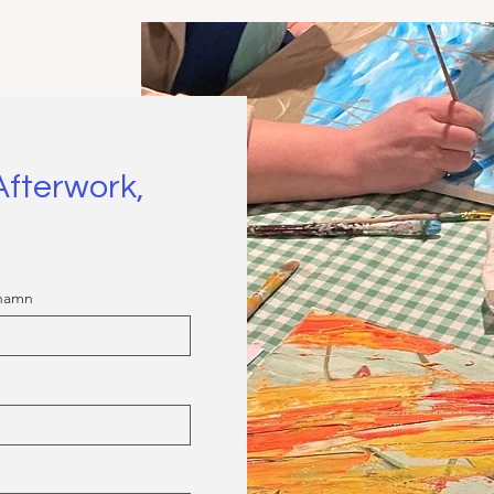
Afterwork,
rnamn