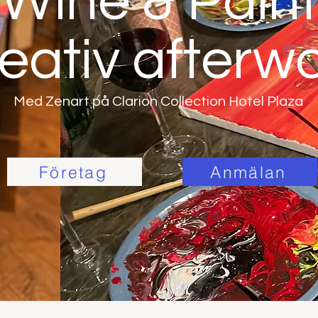
Wine & Paint
eativ afterw
Med Zenart på Clarion Collection Hotel Plaza
Företag
Anmälan