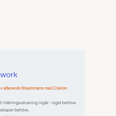
rwork
eativ afterwork tillsammans med Clarion
ll målningsutrusning ingår - inget behövs
nskaper behövs.