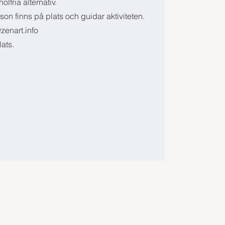
olfria alternativ.
on finns på plats och guidar aktiviteten.
zenart.info
lats.