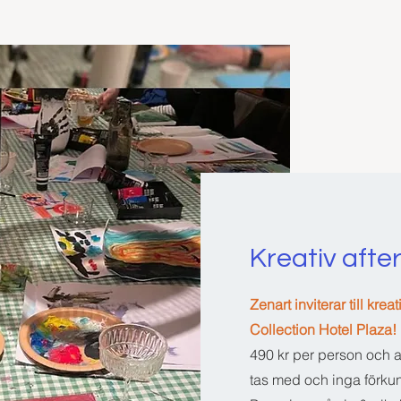
Kreativ afte
Zenart inviterar till kr
Collection Hotel Plaza!
490 kr per person och a
tas med och inga förku