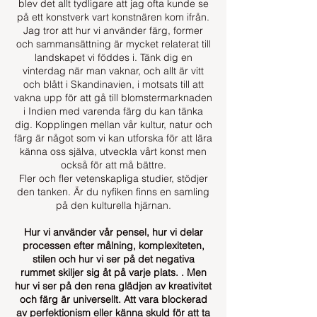
blev det allt tydligare att jag ofta kunde se
på ett konstverk vart konstnären kom ifrån.
Jag tror att hur vi använder färg, former
och sammansättning är mycket relaterat till
landskapet vi föddes i. Tänk dig en
vinterdag när man vaknar, och allt är vitt
och blått i Skandinavien, i motsats till att
vakna upp för att gå till blomstermarknaden
i Indien med varenda färg du kan tänka
dig. Kopplingen mellan vår kultur, natur och
färg är något som vi kan utforska för att lära
känna oss själva, utveckla vårt konst men
också för att må bättre.
Fler och fler vetenskapliga studier, stödjer
den tanken. Är du nyfiken finns en samling
på den kulturella hjärnan.
Hur vi använder vår pensel, hur vi delar
processen efter målning, komplexiteten,
stilen och hur vi ser på det negativa
rummet skiljer sig åt på varje plats. . Men
hur vi ser på den rena glädjen av kreativitet
och färg är universellt. Att vara blockerad
av perfektionism eller känna skuld för att ta