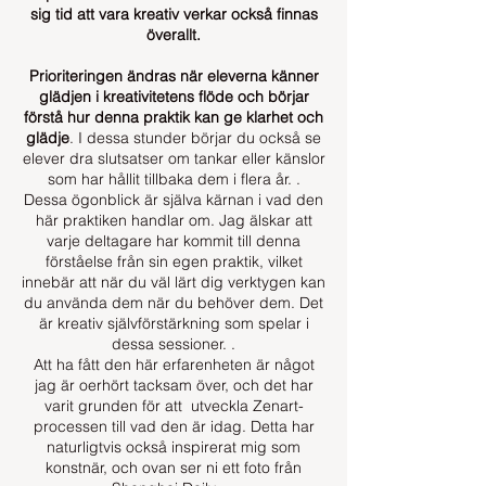
sig tid att vara kreativ verkar också finnas
överallt.
Prioriteringen ändras när eleverna känner
glädjen i kreativitetens flöde och börjar
förstå hur denna praktik kan ge klarhet och
glädje
. I dessa stunder börjar du också se
elever dra slutsatser om tankar eller känslor
som har hållit tillbaka dem i flera år. .
Dessa ögonblick är själva kärnan i vad den
här praktiken handlar om. Jag älskar att
varje deltagare har kommit till denna
förståelse från sin egen praktik, vilket
innebär att när du väl lärt dig verktygen kan
du använda dem när du behöver dem. Det
är kreativ självförstärkning som spelar i
dessa sessioner. .
Att ha fått den här erfarenheten är något
jag är oerhört tacksam över, och det har
varit grunden för att utveckla Zenart-
processen till vad den är idag. Detta har
naturligtvis också inspirerat mig som
konstnär, och ovan ser ni ett foto från