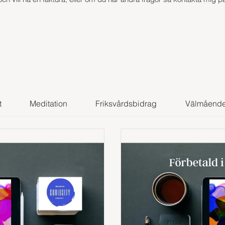
t
Meditation
Friksvårdsbidrag
Välmåend