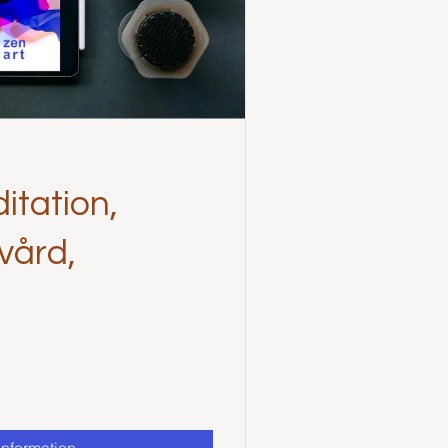
itation,
kvård,