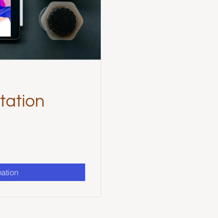
tation
mation