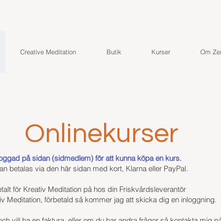
Creative Meditation
Butik
Kurser
Om Zen
Onlinekurser
oggad på sidan (sidmedlem) för att kunna köpa en kurs.
an betalas via den här sidan med kort, Klarna eller PayPal.
alt för Kreativ Meditation på hos din Friskvårdsleverantör
iv Meditation, förbetald så kommer jag att skicka dig en inloggning.
ch vill ha en faktura, eller om du har andra frågor så kontakta mig p