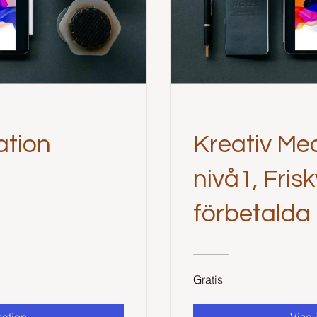
ation
Kreativ Med
nivå1, Fris
förbetalda
Gratis