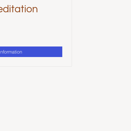
editation
information