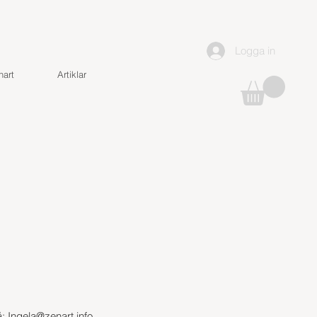
Logga in
art
Artiklar
å:
Ingela@zenart.info