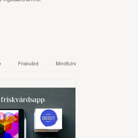
e
Friskvård
Mindfulness
Self discovery