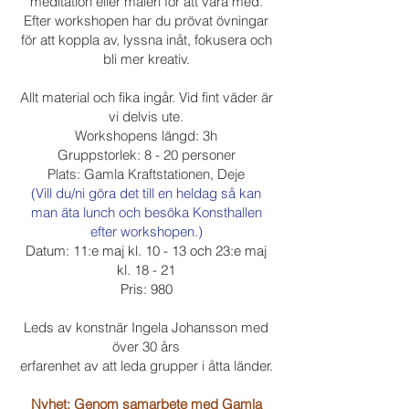
meditation eller måleri för att vara med.
Efter workshopen har du prövat övningar
för att koppla av, lyssna inåt, fokusera och
bli mer kreativ.
Allt material och fika ingår. Vid fint väder är
vi delvis ute.
Workshopens längd: 3h
Gruppstorlek: 8 - 20 personer
Plats: Gamla Kraftstationen, Deje
(Vill du/ni göra det till en heldag så kan
man äta lunch och besöka Konsthallen
efter workshopen.)
Datum: 11:e maj kl. 10 - 13 och 23:e maj
kl. 18 - 21
Pris: 980
Leds av konstnär Ingela Johansson med
över 30 års
erfarenhet av att leda grupper i åtta länder.
Nyhet: Genom samarbete med
Gamla