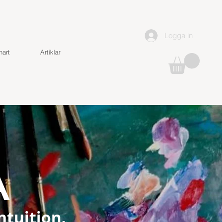
Logga in
art
Artiklar
A
ntuition.