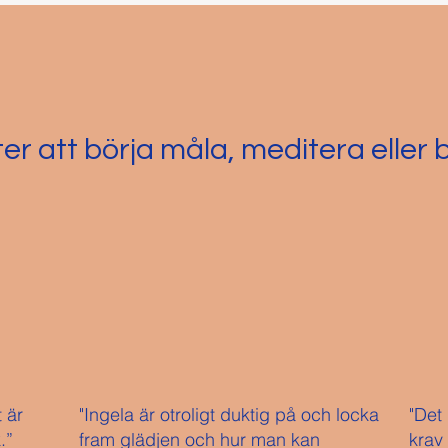
er att börja måla, meditera eller b
t är
"Ingela är otroligt duktig på och locka
"Det
.”
fram glädjen och hur man kan
krav