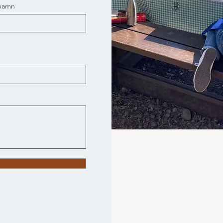
rnamn