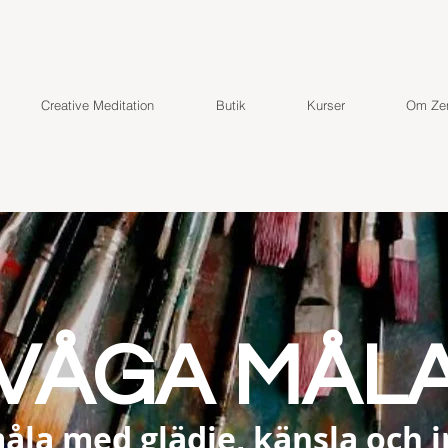
Creative Meditation
Butik
Kurser
Om Zen
VÅGA MÅL
måla med glädje, känsla och i