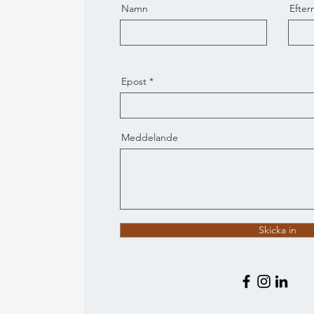
Namn
Efte
Epost
Meddelande
Skicka in