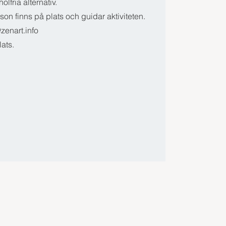
olfria alternativ.
on finns på plats och guidar aktiviteten.
zenart.info
lats.