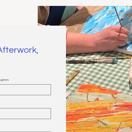
Afterwork,
rnamn