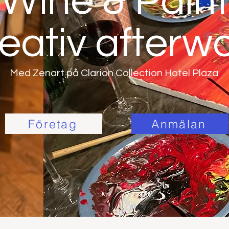
Wine & Paint
eativ afterw
Med Zenart på Clarion Collection Hotel Plaza
Företag
Anmälan