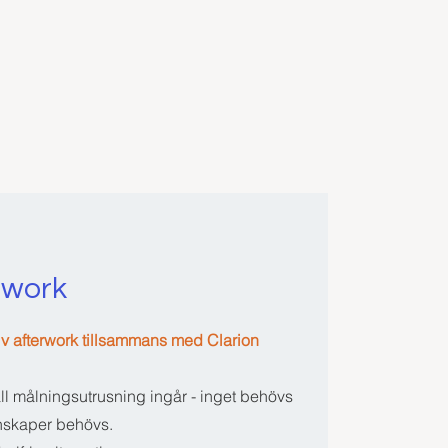
rwork
eativ afterwork tillsammans med Clarion
ll målningsutrusning ingår - inget behövs
nskaper behövs.