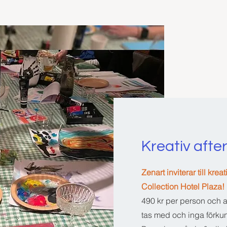
Kreativ afte
Zenart inviterar till kr
Collection Hotel Plaza!
490 kr per person och a
tas med och inga förku