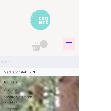
Artiklar
Meditationsteknik
All Posts
Svenska
Kreativ Meditation
för hälsa
Friskvård