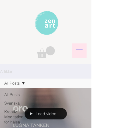
Artiklar
All Posts
All Posts
Svenska
Kreativ
Load video
Meditation
för hälsa