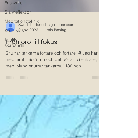
Friskvård
Självreflektion
Meditationsteknik
Swedishartanddesign Johansson
2 nov. 2023
1 min läsning
Konstkurs
Intuitivt
Från oro till fokus
skapande
Snurrar tankarna fortare och fortare 🎏 Jag har
mediterat i nio år nu och det börjar bli enklare,
men ibland snurrar tankarna i 180 och...