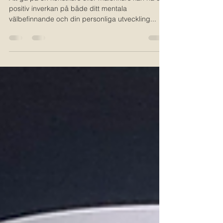
en konstkurs eller målerikurs
Att gå på en konstkurs eller målerikurs kan ha en
positiv inverkan på både ditt mentala
välbefinnande och din personliga utveckling...