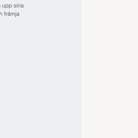
 upp sina 
h främja 