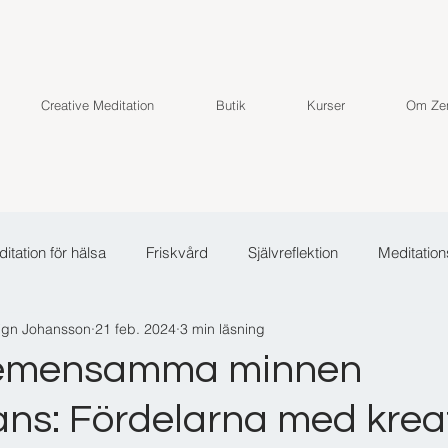
Creative Meditation
Butik
Kurser
Om Zen
itation för hälsa
Friskvård
Självreflektion
Meditation
ign Johansson
21 feb. 2024
3 min läsning
emensamma minnen
ans: Fördelarna med krea