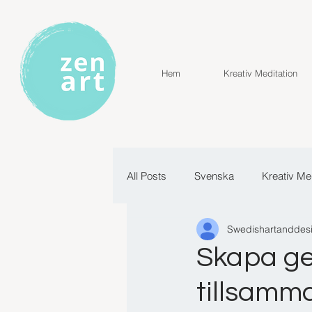
Hem
Kreativ Meditation
All Posts
Svenska
Kreativ Med
Swedishartanddes
Intuitivt skapande
Skapa g
tillsamm