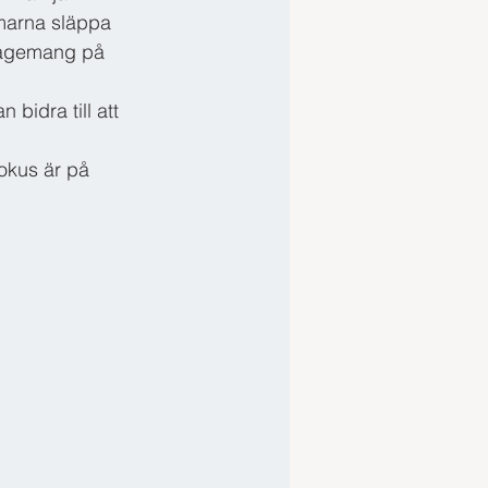
marna släppa 
ngagemang på 
bidra till att 
fokus är på 