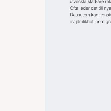
utveckla starkare rel
Ofta leder det till ny
Dessutom kan konstnär
av jämlikhet inom g